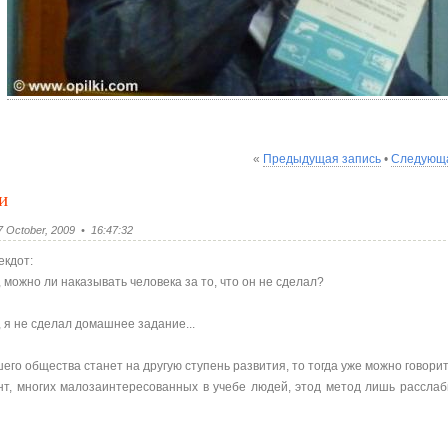
«
Предыдущая запись
•
Следующа
и
 October, 2009 • 16:47:32
екдот:
 можно ли наказывать человека за то, что он не сделал?
 я не сделал домашнее задание...
шего общества станет на другую ступень развития, то тогда уже можно говори
т, многих малозаинтересованных в учебе людей, этод метод лишь расслаби