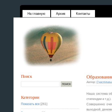
На главную
Архив
Контакты
Поиск
Образовани
Автор:
Счастливы
Наша система об
Категории
стипендии и т.д.)
Показать все
[261]
Совершенно очев
выходной, денежна