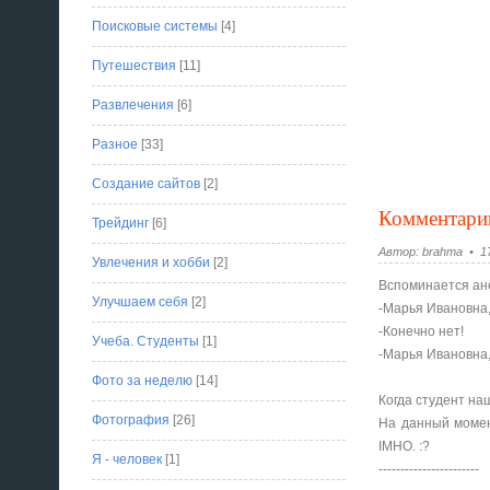
Поисковые системы
[4]
Путешествия
[11]
Развлечения
[6]
Разное
[33]
Создание сайтов
[2]
Комментари
Трейдинг
[6]
Автор: brahma • 17
Увлечения и хобби
[2]
Вспоминается ан
Улучшаем себя
[2]
-Марья Ивановна,
-Конечно нет!
Учеба. Студенты
[1]
-Марья Ивановна,
Фото за неделю
[14]
Когда студент на
Фотография
[26]
На данный момен
IMHO. :?
Я - человек
[1]
-----------------------