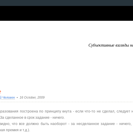
Субъективные взгляды н
е
й Человек
• 16 October, 2009
разования построена по принципу кнута - если что-то не сделал, следует
. За сделанное в срок задание - ничего.
идно, что все должно быть наоборот - за несделанное задание - ничего,
я премия и т.д.).