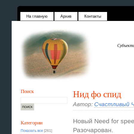
На главную
Архив
Контакты
Субъекти
Поиск
Нид фо спид
Автор:
Счастливый Ч
Новый Need for spee
Категории
Разочарован.
Показать все
[261]