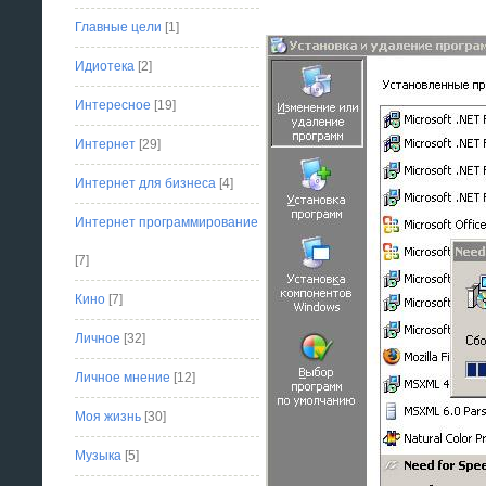
Главные цели
[1]
Идиотека
[2]
Интересное
[19]
Интернет
[29]
Интернет для бизнеса
[4]
Интернет программирование
[7]
Кино
[7]
Личное
[32]
Личное мнение
[12]
Моя жизнь
[30]
Музыка
[5]