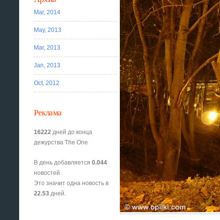
Mar, 2014
May, 2013
Mar, 2013
Jan, 2013
Oct, 2012
Реклама
16222
дней до конца
дежурства The One
В день добавляется
0.044
новостей.
Это значит одна новость в
22.53
дней.