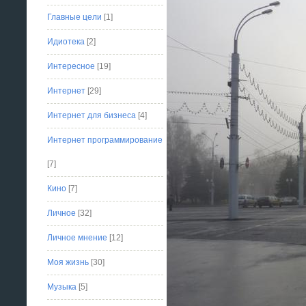
Главные цели
[1]
Идиотека
[2]
Интересное
[19]
Интернет
[29]
Интернет для бизнеса
[4]
Интернет программирование
[7]
Кино
[7]
Личное
[32]
Личное мнение
[12]
Моя жизнь
[30]
Музыка
[5]