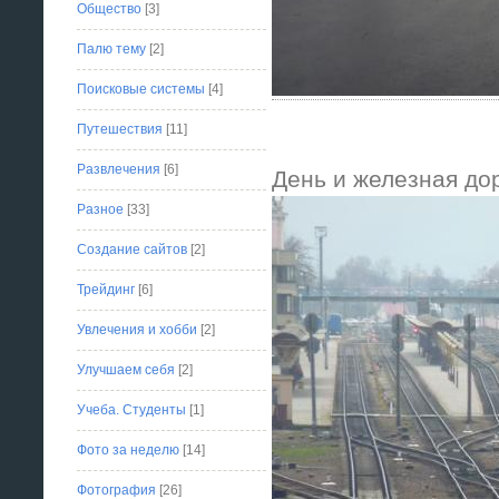
Общество
[3]
Палю тему
[2]
Поисковые системы
[4]
Путешествия
[11]
Развлечения
[6]
День и железная до
Разное
[33]
Создание сайтов
[2]
Трейдинг
[6]
Увлечения и хобби
[2]
Улучшаем себя
[2]
Учеба. Студенты
[1]
Фото за неделю
[14]
Фотография
[26]