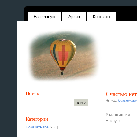
На главную
Архив
Контакты
Поиск
Счастью нет
Автор:
Счастливы
У меня анлим.
Категории
Алилуя!
Показать все
[261]