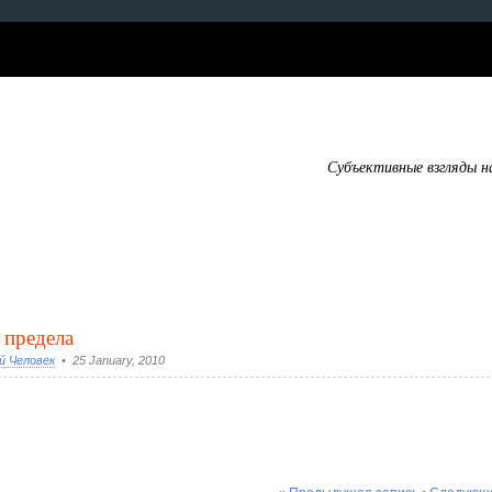
Субъективные взгляды н
 предела
й Человек
• 25 January, 2010