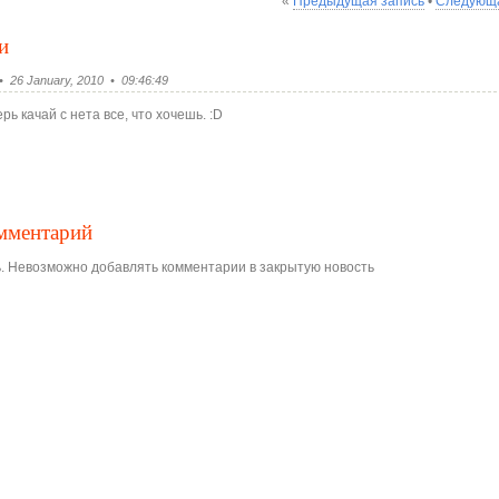
«
Предыдущая запись
•
Следующа
и
• 26 January, 2010 • 09:46:49
ь качай с нета все, что хочешь. :D
омментарий
. Невозможно добавлять комментарии в закрытую новость