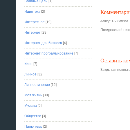
Главные цели
[1]
Комментари
Идиотека
[2]
Автор: CV Service 
Интересное
[19]
Поздравляю! тепер
Интернет
[29]
-----------------------
Интернет для бизнеса
[4]
Интернет программирование
[7]
Оставить к
Кино
[7]
Закрытая новость
Личное
[32]
Личное мнение
[12]
Моя жизнь
[30]
Музыка
[5]
Общество
[3]
Палю тему
[2]