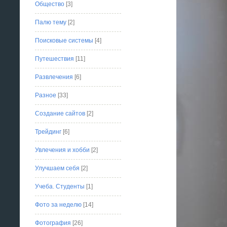
Общество
[3]
Палю тему
[2]
Поисковые системы
[4]
Путешествия
[11]
Развлечения
[6]
Разное
[33]
Создание сайтов
[2]
Трейдинг
[6]
Увлечения и хобби
[2]
Улучшаем себя
[2]
Учеба. Студенты
[1]
Фото за неделю
[14]
Фотография
[26]