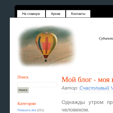
На главную
Архив
Контакты
Субъекти
Поиск
Мой блог - моя
Автор:
Счастливый Ч
Однажды утром пр
Категории
человеком.
Показать все
[261]