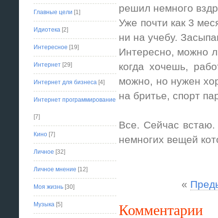
решил немного вздр
Главные цели
[1]
Уже почти как 3 мес
Идиотека
[2]
ни на учебу. Засыпа
Интересное
[19]
Интересно, можно л
когда хочешь, рабо
Интернет
[29]
можно, но нужен хо
Интернет для бизнеса
[4]
на бритье, спорт па
Интернет программирование
[7]
Все. Сейчас встаю.
Кино
[7]
немногих вещей кот
Личное
[32]
Личное мнение
[12]
«
Пред
Моя жизнь
[30]
Комментарии
Музыка
[5]