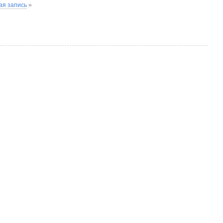
я запись
»