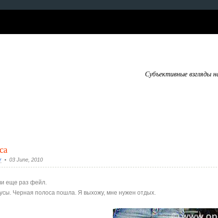
Субъективные взгляды н
са
r
• 03 June, 2010
ли еще раз фейл.
усы. Черная полоса пошла. Я выхожу, мне нужен отдых.