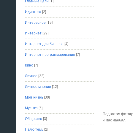
Главные цели
[1]
Идиотека
[2]
Интересное
[19]
Интернет
[29]
Интернет для бизнеса
[4]
Интернет программирование
[7]
Кино
[7]
Личное
[32]
Личное мнение
[12]
Моя жизнь
[30]
Музыка
[5]
Под катом фотог
Общество
[3]
Я вас наебал.
Палю тему
[2]