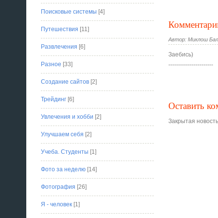
Поисковые системы
[4]
Комментари
Путешествия
[11]
Автор: Миклош Баль
Развлечения
[6]
Заебись)
Разное
[33]
-----------------------
Создание сайтов
[2]
Трейдинг
[6]
Оставить к
Увлечения и хобби
[2]
Закрытая новость
Улучшаем себя
[2]
Учеба. Студенты
[1]
Фото за неделю
[14]
Фотография
[26]
Я - человек
[1]