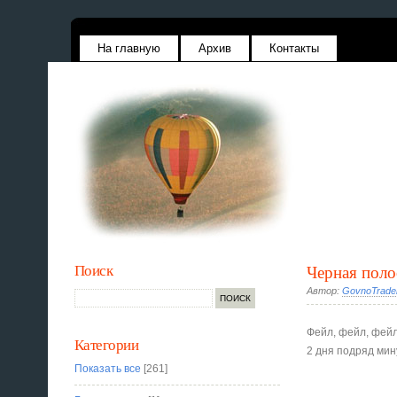
На главную
Архив
Контакты
Поиск
Черная поло
Автор:
GovnoTrade
Фейл, фейл, фей
Категории
2 дня подряд мин
Показать все
[261]