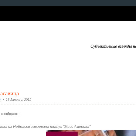
Субъективные взгляды н
расавица
r
• 16 January, 2011
 сообщают:
инка из Небраски завоевала титул "Мисс Америка"