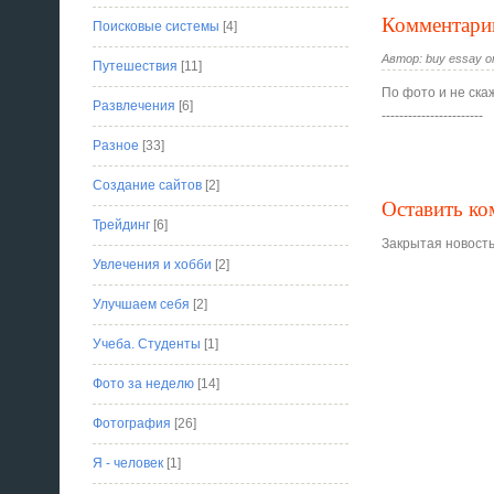
Комментари
Поисковые системы
[4]
Автор: buy essay on
Путешествия
[11]
По фото и не ска
Развлечения
[6]
-----------------------
Разное
[33]
Создание сайтов
[2]
Оставить к
Трейдинг
[6]
Закрытая новость
Увлечения и хобби
[2]
Улучшаем себя
[2]
Учеба. Студенты
[1]
Фото за неделю
[14]
Фотография
[26]
Я - человек
[1]