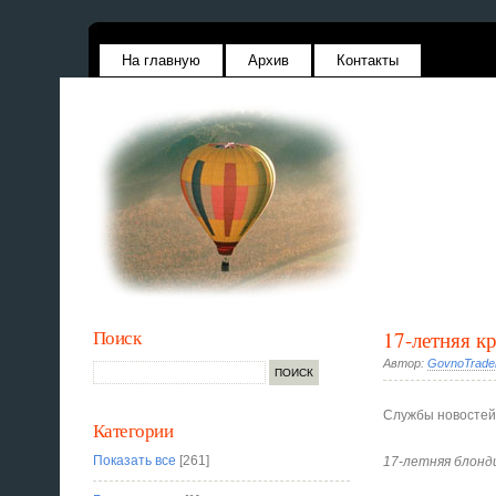
На главную
Архив
Контакты
Поиск
17-летняя к
Автор:
GovnoTrade
Службы новостей
Категории
Показать все
[261]
17-летняя блонд