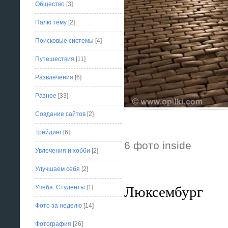
Общество
[3]
Палю тему
[2]
Поисковые системы
[4]
Путешествия
[11]
Развлечения
[6]
Разное
[33]
Создание сайтов
[2]
Трейдинг
[6]
6 фото inside
Увлечения и хобби
[2]
Улучшаем себя
[2]
Люксембург
Учеба. Студенты
[1]
Фото за неделю
[14]
Фотография
[26]