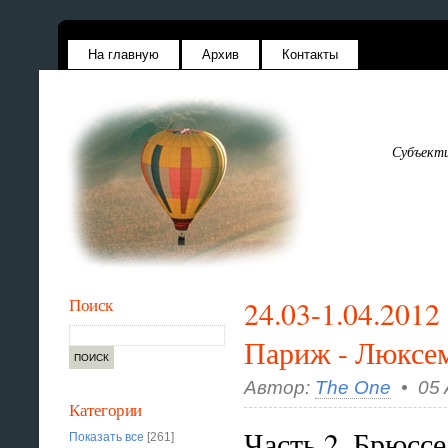
На главную
Архив
Контакты
Субъекти
Поиск
24.03-1.04.2012
Париж - Люксем
Автор:
The One
• 05 A
Категории
Часть 2. Брюсс
Показать все
[261]