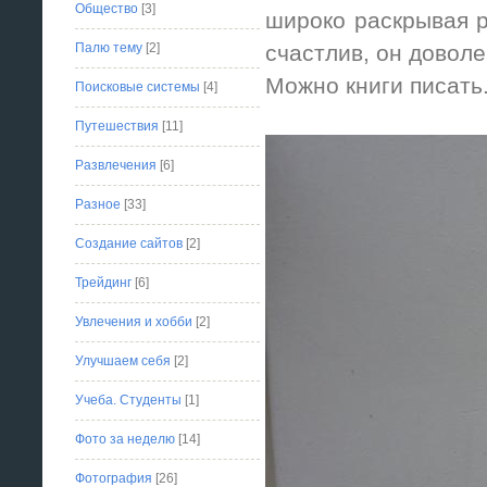
Общество
[3]
широко раскрывая ро
Палю тему
[2]
счастлив, он доволе
Можно книги писать
Поисковые системы
[4]
Путешествия
[11]
Развлечения
[6]
Разное
[33]
Создание сайтов
[2]
Трейдинг
[6]
Увлечения и хобби
[2]
Улучшаем себя
[2]
Учеба. Студенты
[1]
Фото за неделю
[14]
Фотография
[26]