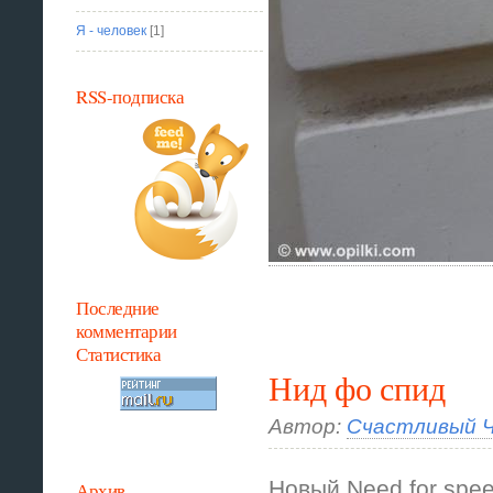
Я - человек
[1]
RSS-подписка
Последние
комментарии
Статистика
Нид фо спид
Автор:
Счастливый Ч
Новый Need for spee
Архив