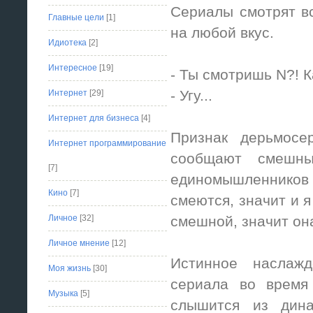
Сериалы смотрят вс
Главные цели
[1]
на любой вкус.
Идиотека
[2]
Интересное
[19]
- Ты смотришь N?! К
- Угу...
Интернет
[29]
Интернет для бизнеса
[4]
Признак дерьмосе
Интернет программирование
сообщают смешны
[7]
единомышленников 
Кино
[7]
смеются, значит и я
Личное
[32]
смешной, значит она
Личное мнение
[12]
Истинное наслаж
Моя жизнь
[30]
сериала во время 
Музыка
[5]
слышится из дина