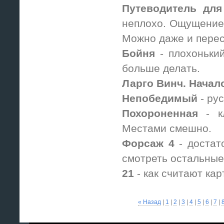
Путеводитель для
неплохо. Ощущение 
Можно даже и перес
Бойня
- плохонький
больше делать.
Ларго Винч. Начал
Непобедимый
- рус
Похороненная
- кл
Местами смешно.
Форсаж 4
- достат
смотреть остальные 
21
- как считают ка
« Назад
|
1
|
2
|
3
|
4
|
5
|
6
|
7
|