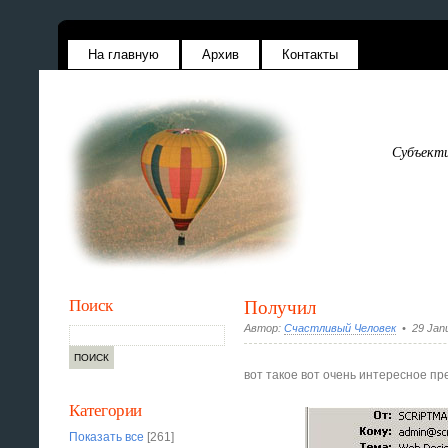
На главную
Архив
Контакты
Субъекти
Поиск
Получил
Автор:
Счастливый Человек
• 29 Janu
вот такое вот очень интересное п
Категории
Показать все
[261]