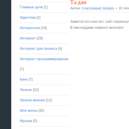
Та-дам
Главные цели
[1]
Автор:
Счастливый Человек
• 18 Janu
Идиотека
[2]
Заметил кто или нет, сайт перееха
В Амстердаме намного веселее!
Интересное
[19]
Интернет
[29]
Интернет для бизнеса
[4]
Интернет программирование
[7]
Кино
[7]
Личное
[32]
Личное мнение
[12]
Моя жизнь
[30]
Музыка
[5]