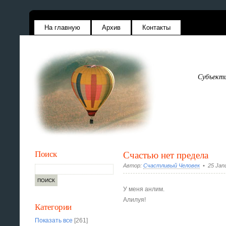
На главную
Архив
Контакты
Субъекти
Поиск
Счастью нет предела
Автор:
Счастливый Человек
• 25 Janu
У меня анлим.
Алилуя!
Категории
Показать все
[261]