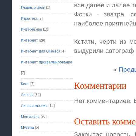
все далее и далее 
Главные цели
[1]
Фотки - зватра, с
Идиотека
[2]
наиболее приятнейш
Интересное
[19]
Кстати, черти из 
Интернет
[29]
выдурили автограф Г
Интернет для бизнеса
[4]
Интернет программирование
«
Пред
[7]
Комментарии
Кино
[7]
Личное
[32]
Нет комментариев. 
Личное мнение
[12]
Моя жизнь
[30]
Оставить комм
Музыка
[5]
Закрытая новость.