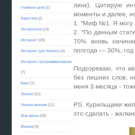
линк). Цитирую ин
Главные цели
[1]
моменты и далее, но
Идиотека
[2]
1. "Миф №1. Я могу 
Интересное
[19]
2. "По данным стати
70% вновь начина
Интернет
[29]
полгода — 30%, год
Интернет для бизнеса
[4]
Интернет программирование
Подозреваю, что ав
[7]
без лишних слов, н
Кино
[7]
меня 3 месяца - тож
Личное
[32]
PS. Курильщики жел
Личное мнение
[12]
это сделать - жалки
Моя жизнь
[30]
Музыка
[5]