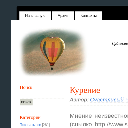
На главную
Архив
Контакты
Субъекти
Поиск
Курение
Автор:
Счастливый Ч
Мнение неизвестног
Категории
(сцылко http://www.
Показать все
[261]