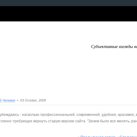
Субъективные взгляды н
й Человек
• 03 October, 2009
убеждаюсь - насколько профессиональней, современней, удобнее, красивее, в
оянно требующих вернуть старую версию сайта. "Зачем было все менять, ра