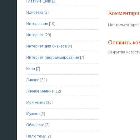
Главные цели
[1]
Комментари
Идиотека
[2]
Интересное
[19]
Нет комментарие
Интернет
[29]
Оставить к
Интернет для бизнеса
[4]
Закрытая новость
Интернет программирование
[7]
Кино
[7]
Личное
[32]
Личное мнение
[12]
Моя жизнь
[30]
Музыка
[5]
Общество
[3]
Палю тему
[2]