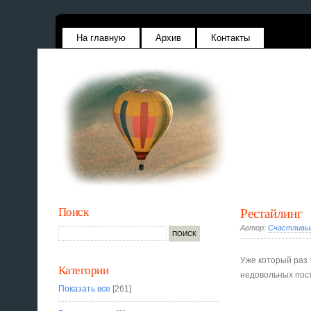
На главную
Архив
Контакты
Поиск
Рестайлинг
Автор:
Счастливы
Уже который раз 
Категории
недовольных пост
Показать все
[261]