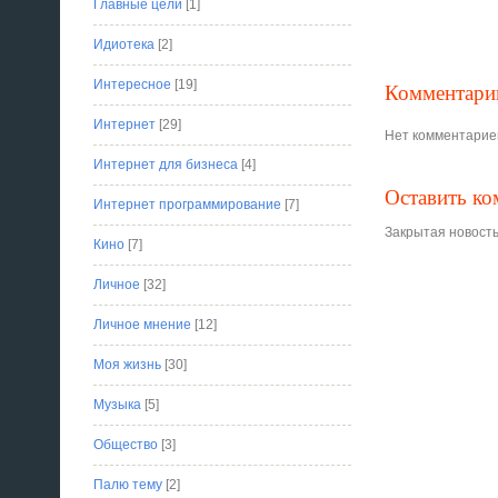
Главные цели
[1]
Идиотека
[2]
Интересное
[19]
Комментари
Интернет
[29]
Нет комментарие
Интернет для бизнеса
[4]
Оставить к
Интернет программирование
[7]
Закрытая новость
Кино
[7]
Личное
[32]
Личное мнение
[12]
Моя жизнь
[30]
Музыка
[5]
Общество
[3]
Палю тему
[2]