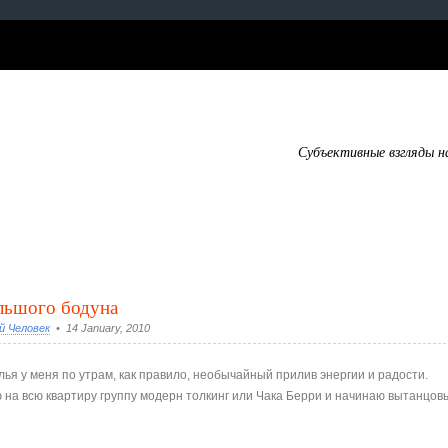
Субъективные взгляды н
льшого бодуна
й Человек
• 14 January, 2010
лья у меня по утрам, как правило, необычайный прилив энергии и радости.
ю на всю квартиру группу модерн толкинг или Чака Берри и начинаю вытанцов