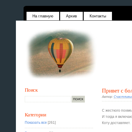
На главную
Архив
Контакты
Поиск
Привет с бо
Автор:
Счастливы
С жесткого похме
Категории
И тогда я включа
Показать все
[261]
Коту доставляет.