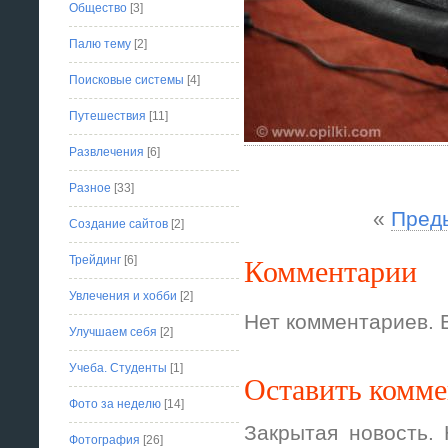
Общество
[3]
Палю тему
[2]
Поисковые системы
[4]
Путешествия
[11]
Развлечения
[6]
Разное
[33]
«
Пред
Создание сайтов
[2]
Комментарии
Трейдинг
[6]
Увлечения и хобби
[2]
Нет комментариев. 
Улучшаем себя
[2]
Учеба. Студенты
[1]
Оставить комм
Фото за неделю
[14]
Закрытая новость.
Фотография
[26]