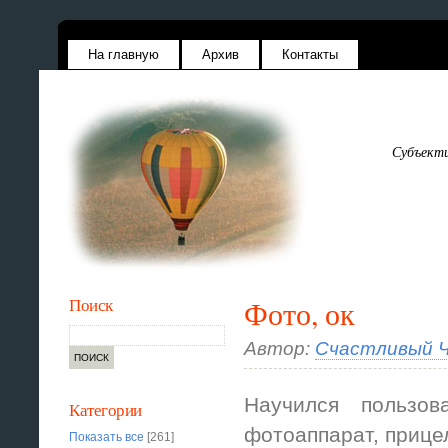
На главную
Архив
Контакты
Субъекти
Поиск
Фото, ок
Автор:
Счастливый Ч
Научился пользов
Категории
фотоаппарат, прицел
Показать все
[261]