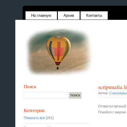
На главную
Архив
Контакты
Поиск
scriptmafia.
Автор:
Счастливы
Отхватил вечный 
Категории
Покойся с миром.
Показать все
[261]