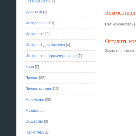
Главные цели
[1]
Комментари
Идиотека
[2]
Интересное
[19]
Нет комментарие
Интернет
[29]
Оставить к
Интернет для бизнеса
[4]
Закрытая новость
Интернет программирование
[7]
Кино
[7]
Личное
[32]
Личное мнение
[12]
Моя жизнь
[30]
Музыка
[5]
Общество
[3]
Палю тему
[2]