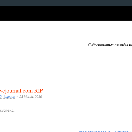
Субъективные взгляды н
livejournal.com RIP
й Человек
• 23 March, 2010
суспенд.