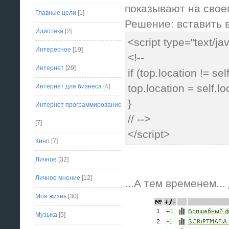
показывают на свое
Главные цели
[1]
Решение: вставить в
Идиотека
[2]
<script type="text/ja
Интересное
[19]
<!--
Интернет
[29]
if (top.location != sel
top.location = self.lo
Интернет для бизнеса
[4]
}
Интернет программирование
// -->
[7]
</script>
Кино
[7]
Личное
[32]
Личное мнение
[12]
...А тем временем..
Моя жизнь
[30]
Музыка
[5]