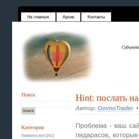
На главную
Архив
Контакты
Субъекти
Поиск
Hint: послать н
Автор:
GovnoTrader
•
Проблема - ваш сай
Категории
пидарасов, которые
Показать все
[261]