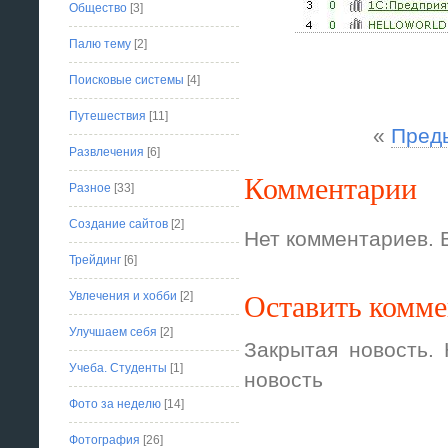
Общество
[3]
Палю тему
[2]
Поисковые системы
[4]
Путешествия
[11]
«
Пред
Развлечения
[6]
Комментарии
Разное
[33]
Создание сайтов
[2]
Нет комментариев. 
Трейдинг
[6]
Оставить комм
Увлечения и хобби
[2]
Улучшаем себя
[2]
Закрытая новость.
Учеба. Студенты
[1]
новость
Фото за неделю
[14]
Фотография
[26]