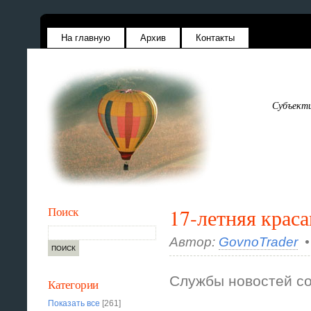
На главную
Архив
Контакты
Субъекти
Поиск
17-летняя крас
Автор:
GovnoTrader
•
Службы новостей с
Категории
Показать все
[261]