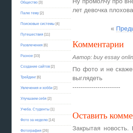
Ну промолчу про вн
Общество
[3]
лет девочка плохов
Палю тему
[2]
Поисковые системы
[4]
«
Пред
Путешествия
[11]
Комментарии
Развлечения
[6]
Разное
[33]
Автор: buy essay onli
Создание сайтов
[2]
По фото и не скаже
выглядеть
Трейдинг
[6]
-----------------------
Увлечения и хобби
[2]
Улучшаем себя
[2]
Учеба. Студенты
[1]
Оставить комм
Фото за неделю
[14]
Закрытая новость.
Фотография
[26]