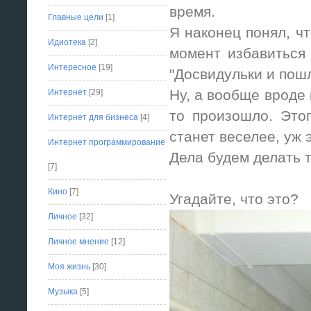
время.
Главные цели
[1]
Я наконец понял, чт
Идиотека
[2]
момент избавиться 
Интересное
[19]
"Досвидульки и пошл
Ну, а вообще вроде 
Интернет
[29]
то произошло. Этог
Интернет для бизнеса
[4]
станет веселее, уж э
Интернет программирование
Дела будем делать 
[7]
Кино
[7]
Угадайте, что это?
Личное
[32]
Личное мнение
[12]
Моя жизнь
[30]
Музыка
[5]