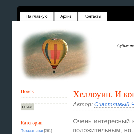
На главную
Архив
Контакты
Субъекти
Поиск
Хеллоуин. И ко
Автор:
Счастливый Ч
Очень интересный 
Категории
положительным, но..
Показать все
[261]