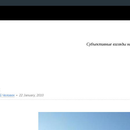
Субъективные взгляды н
и
й Человек
• 22 January, 2010