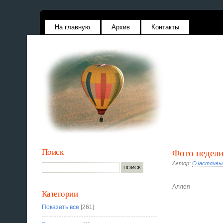
На главную
Архив
Контакты
Поиск
Фото недел
Автор:
Счастливы
Аллея
Категории
Показать все
[261]