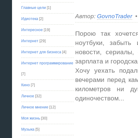
Главные цели
[1]
Автор:
GovnoTrader
•
Идиотека
[2]
Интересное
[19]
Порою так хочетс
Интернет
[29]
ноутбуки, забыть 
новости, сериалы,
Интернет для бизнеса
[4]
зарплата и городска
Интернет программирование
Хочу уехать подал
[7]
вечерами перед кам
Кино
[7]
километров ни д
Личное
[32]
одиночеством...
Личное мнение
[12]
Моя жизнь
[30]
Музыка
[5]