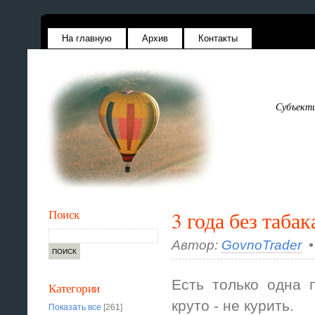
На главную
Архив
Контакты
Субъекти
Поиск
3 года без табак
Автор:
GovnoTrader
•
Есть только одна п
Категории
круто - не курить.
Показать все
[261]