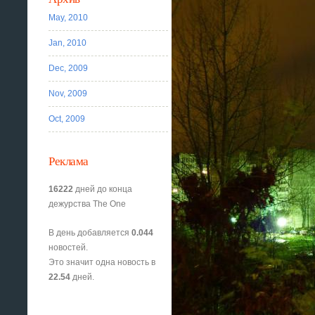
May, 2010
Jan, 2010
Dec, 2009
Nov, 2009
Oct, 2009
Реклама
16222
дней до конца
дежурства The One
В день добавляется
0.044
новостей.
Это значит одна новость в
22.54
дней.