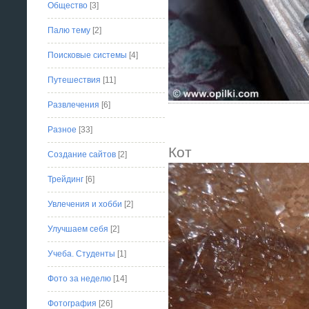
Общество
[3]
Палю тему
[2]
Поисковые системы
[4]
Путешествия
[11]
Развлечения
[6]
Разное
[33]
Кот
Создание сайтов
[2]
Трейдинг
[6]
Увлечения и хобби
[2]
Улучшаем себя
[2]
Учеба. Студенты
[1]
Фото за неделю
[14]
Фотография
[26]