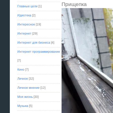
Прищепка
Главные цели
[1]
Идиотека
[2]
Интересное
[19]
Интернет
[29]
Интернет для бизнеса
[4]
Интернет программирование
[7]
Кино
[7]
Личное
[32]
Личное мнение
[12]
Моя жизнь
[30]
Музыка
[5]