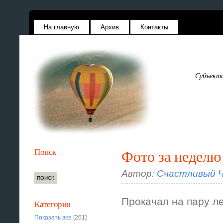
На главную
Архив
Контакты
Субъекти
Поиск
Фото за неделю
Автор:
Счастливый Ч
Прокачал на пару л
Категории
Показать все
[261]