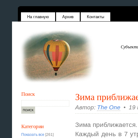
На главную
Архив
Контакты
Субъекти
Поиск
Зима приближа
Автор:
The One
• 19 
Зима приближается. 
Категории
Каждый день в 7 утр
Показать все
[261]