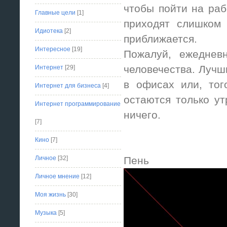
чтобы пойти на раб
Главные цели
[1]
приходят слишком 
Идиотека
[2]
приближается.
Интересное
[19]
Пожалуй, ежеднев
человечества. Лучши
Интернет
[29]
в офисах или, тог
Интернет для бизнеса
[4]
остаются только ут
Интернет программирование
ничего.
[7]
Кино
[7]
Личное
[32]
Пень
Личное мнение
[12]
Моя жизнь
[30]
Музыка
[5]