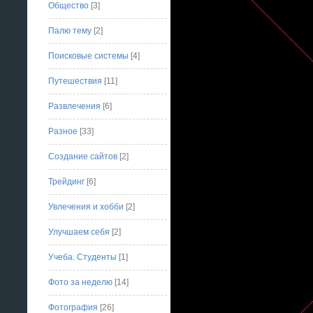
Общество
[3]
Палю тему
[2]
Поисковые системы
[4]
Путешествия
[11]
Развлечения
[6]
Разное
[33]
Создание сайтов
[2]
Трейдинг
[6]
Увлечения и хобби
[2]
Улучшаем себя
[2]
Учеба. Студенты
[1]
Фото за неделю
[14]
Фотография
[26]