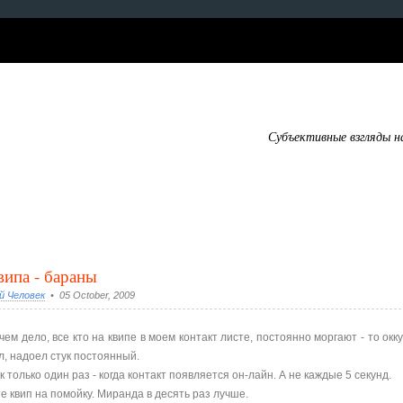
Субъективные взгляды н
випа - бараны
й Человек
• 05 October, 2009
чем дело, все кто на квипе в моем контакт листе, постоянно моргают - то окк
, надоел стук постоянный.
 только один раз - когда контакт появляется он-лайн. А не каждые 5 секунд.
е квип на помойку. Миранда в десять раз лучше.