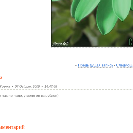
«
Предыдущая запись
•
Следующа
и
речка • 07 October, 2009 • 14:47:48
 нах не надо, у меня он вырублен)
омментарий