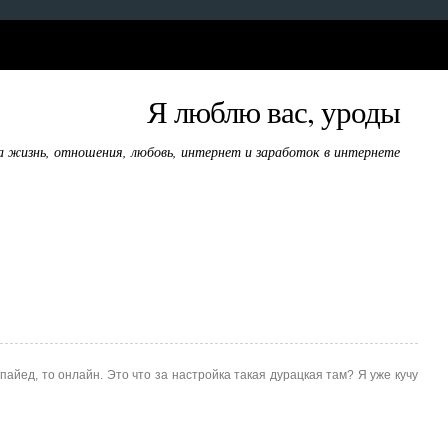
Я люблю вас, уроды
а жизнь, отношения, любовь, интернет и заработок в интернете
упайед, то онлайн. Это что за настройка такая дурацкая там? Я уже кучу