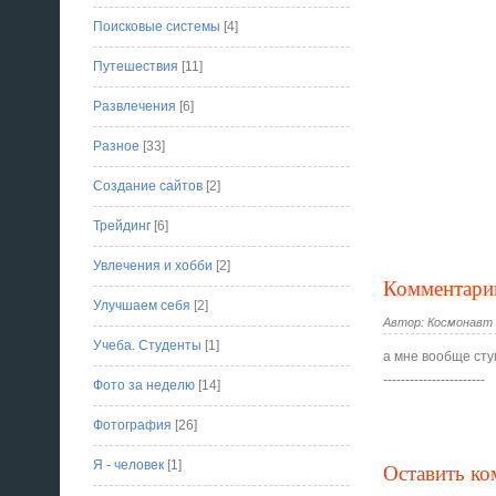
Поисковые системы
[4]
Путешествия
[11]
Развлечения
[6]
Разное
[33]
Создание сайтов
[2]
Трейдинг
[6]
Увлечения и хобби
[2]
Комментари
Улучшаем себя
[2]
Автор: Космонавт Г
Учеба. Студенты
[1]
а мне вообще стук
-----------------------
Фото за неделю
[14]
Фотография
[26]
Я - человек
[1]
Оставить к