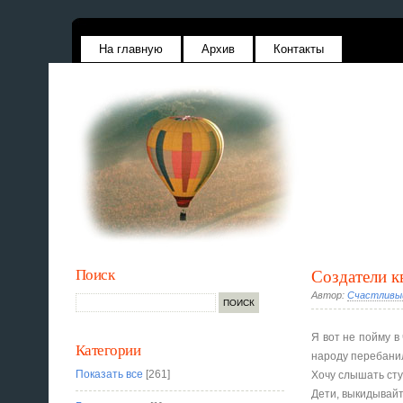
На главную
Архив
Контакты
Поиск
Создатели к
Автор:
Счастливы
Я вот не пойму в 
Категории
народу перебанил
Показать все
[261]
Хочу слышать стук
Дети, выкидывайт