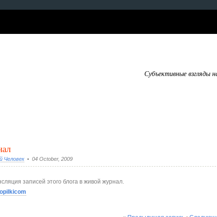
Субъективные взгляды н
нал
й Человек
• 04 October, 2009
сляция записей этого блога в живой журнал.
opilkicom