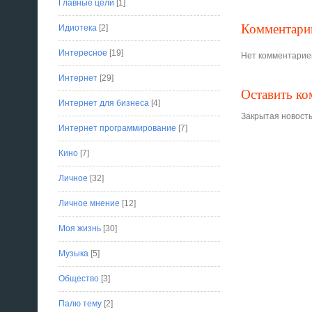
Главные цели
[1]
Комментари
Идиотека
[2]
Интересное
[19]
Нет комментарие
Интернет
[29]
Оставить к
Интернет для бизнеса
[4]
Закрытая новость
Интернет программирование
[7]
Кино
[7]
Личное
[32]
Личное мнение
[12]
Моя жизнь
[30]
Музыка
[5]
Общество
[3]
Палю тему
[2]