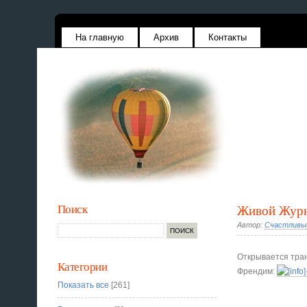
На главную
Архив
Контакты
Поиск
Живой Жур
Автор:
Счастливы
Открывается тран
Категории
Френдим:
Показать все
[261]