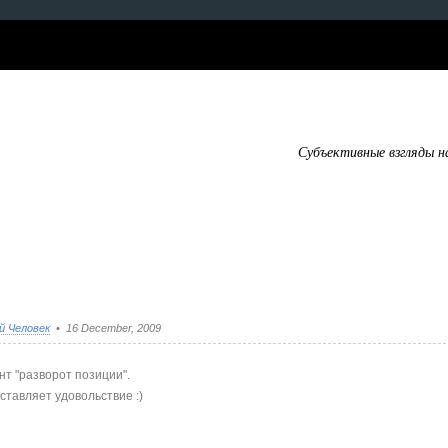
Субъективные взгляды н
й Человек
• 16 December, 2009
т "разворот позиции".
ставляет удовольствие :)