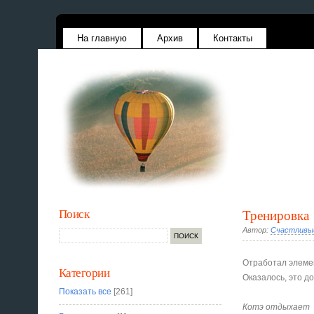
На главную
Архив
Контакты
Поиск
Тренировка
Автор:
Счастливы
Отработал элемен
Категории
Оказалось, это до
Показать все
[261]
Котэ отдыхает